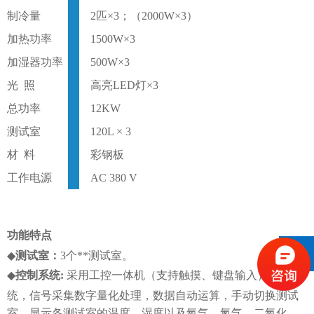
制冷量
2匹×3；（2000W×3）
加热功率
1500W×3
加湿器功率
500W×3
光
照
高亮
LED灯×3
总功率
12KW
测试室
120L × 3
材
料
彩钢板
工作电源
AC 380 V
功能特点
◆
测试室：
3个**测试室。
◆
控制系统
:
采用工控一体机（支持触摸、键盘输入）控制系
统，信号采集数字量化处理，数据自动运算，手动切换测试
室，显示各测试室的温度、湿度以及氧气、氮气、二氧化