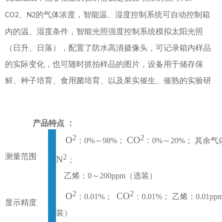
、
的气体浓度，智能温、湿度控制系统可自动控制箱
CO2
N2
内的温、湿度条件，智能光照强度控制系统模拟太阳光照
（日升、日落），配置了防水高清摄像头，可记录箱内样品
的实际变化，也可随时抓拍样品的图片，设备用于储存保
鲜、种子培育、食用菌培育、以及果实催生、催熟的实验研
产品特点
：
2
2
O
CO
：
0%～
98
%；
：
0%～20%； 其余气
测量范围
2
N
；
乙烯：
0
～
200ppm（选装）
2
2
O
CO
：
0.01%；
：
0.01%
；
乙烯：
0.01p
显示精度
装）