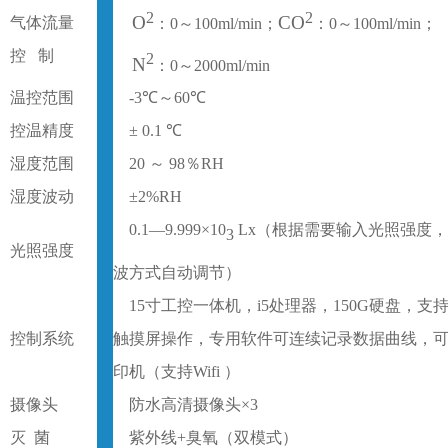
2
2
O
CO
气体流量
：
0～100ml/min；
：
0～100ml/min；
控
制
2
N
：
0～
20
00ml/min
温控范围
-3
℃～60℃
控温精度
± 0.1 ℃
湿度范围
20 ～ 98％RH
湿度波动
±2%RH
0.1—9.999×
10
Lx（根据需要输入光照强度
3
光照强度
波方式自动调节）
15寸工控一体机，i5处理器，150G硬盘，支
控制系统
触摸屏操作，专用软件可连续记录数据曲线，
印机（支持Wifi ）
摄像头
防水高清摄像头
×3
灭
菌
紫外线
+臭氧（双模式）