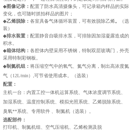
◆
图像记录：
配置了防水高清摄像头，可记录箱内样品的实际
变化，也可随时抓拍样品的图片；
◆
乙烯脱除：
各室具备气体循环装置，可有效脱除乙烯
。
（选
装）
◆
排水装置：
配置静音自吸排水泵，可排除因加湿凝露造成的
积水。
◆
箱体结构：
各腔体内壁采用不锈钢，特制双层玻璃门，外壳
采用特制彩钢板。
◆
制氮机组：
将压缩空气中的氧气、氮气分离，制出高浓度氮
气（
12L/min）,可节省使用成本。（选装）
配置
：
主机一台：内置工控一体机运算系统、气体浓度调节系统、
加湿系统、温度控制系统、模拟光照系统、乙烯脱除系统、
臭氧**系统、专用软件
、制氮机（选装）。
选配部件
：
打印机、制氮机组、空气压缩机、乙烯检测及脱