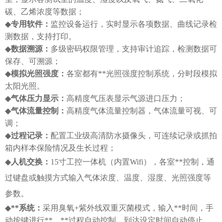
碳、乙烯浓度等数据；
◆
专用软件：
监控设备运行，实时显示各项数据、曲线记录检
测数据，支持打印。
◆
数据溯源：
多级密码权限管理，支持审计追踪，检测数据可
保存、可溯源；
◆
模拟光照强度：
各室都有**光照强度控制系统，分时段模拟
太阳光照。
◆
气体压力显示：
高精度气压表显示气源进口压力；
◆
气体流量控制：
高精度气体流量控制器，气体流量可视、可
调；
◆
过程记录：
配置工业级高清防水摄像头，可连续记录或抓拍
箱内样本保险情况及生长过程；
◆
人机交换：
15寸工控一体机（内置
Wifi
），
各室**控制，通
过键盘或触摸方式输入气体浓度、温度、湿度、光照强度等
参数。
◆
**系统：
采用臭氧
+紫外线双重灭
菌
模式
，输入**时间，手
动按键进行**，**过程自动控制，到达设定时间自动停止。